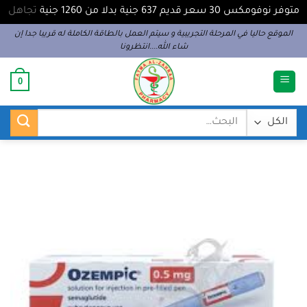
متوفر نوفومكس 30 سعر قديم 637 جنية بدلا من 1260 جنية
تجاهل
خطي
الموقع حاليا في المرحلة التجريبية و سيتم العمل بالطاقة الكاملة له قريبا جدا إن
شاء الله....انتظرونا
لمحتوى
0
البحث
عن: