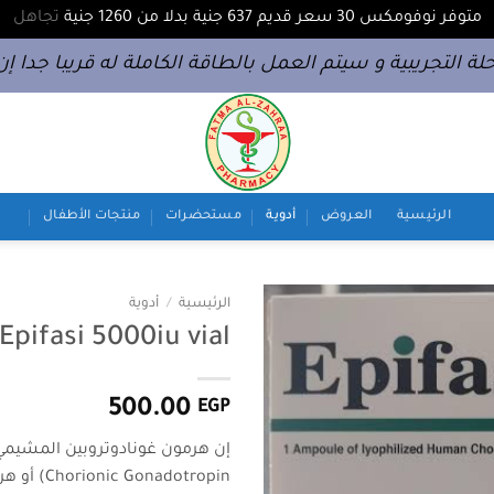
متوفر نوفومكس 30 سعر قديم 637 جنية بدلا من 1260 جنية
تجاهل
لة التجريبية و سيتم العمل بالطاقة الكاملة له قريبا جدا إن 
الرئيسية
العروض
أدوية
مستحضرات
منتجات الأطفال
الرئيسية
/
أدوية
Epifasi 5000iu vial
500.00
EGP
إن هرمون غونادوتروبين المشيمي (