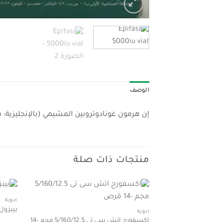
الوصف
إن هرمون غونادوتروبين المشيمي (بالإنجليزية: Chorionic Gonadotropin) أو هرمون HCG، يستخلص من بول المرأة الحامل
منتجات ذات صلة
أدوية
بيبزول 20 مجم 14 كبسو
أدوية
اكسفورج اتش سى تى 5/160/12.5 مجم -14