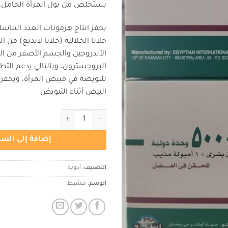
يستخلص من بول المرأة الحامل.
يحفز انتاج هرمونات الغدد التناس
خلايا الخلالية (خلايا لايديغ) من ا
الأندروجين والجسم الأصفر من ال
البروجسترون، وبالتالي يدعم التط
للبويضة في مبيض المرأة، ويحفز 
البيض أثناء التبويض
كمية Epifasi 5000iu vial
إضافة إلى السل
التصنيف:
أدوية
الوسم:
تنشيط