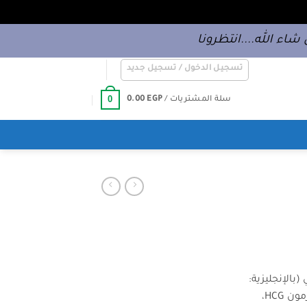
شاء الله....انتظرونا
تسجيل الدخول / تسجيل جديد
0
سلة المشتريات /
EGP
0.00
بالإنجليزية:
Chorionic Gonadotropin) أو هرمون HCG،