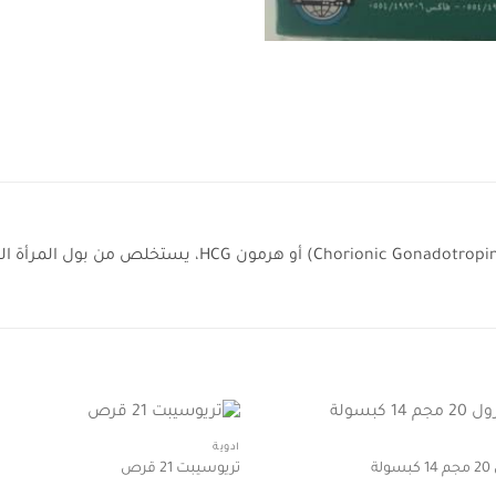
أدوية
لة
تريوسيبت 21 قرص