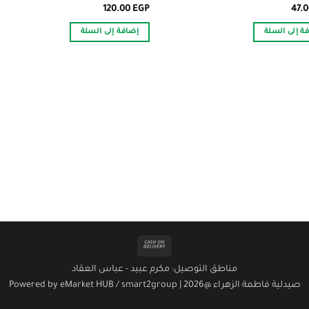
120.00
EGP
47.
ة إلى السلة
إضافة إلى السلة
Cash
On
مناطق التوصيل: مكرم عبيد - عباس العقاد
Delivery
صيدلية فاطمة الزهراء @2026 | Powered by
smart2group
/
eMarket HUB