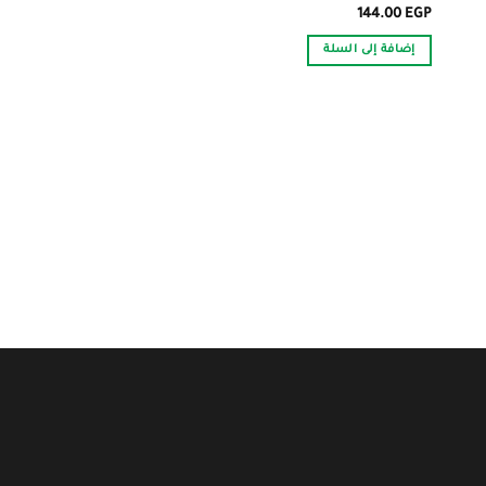
144.00
EGP
إضافة إلى السلة
أدوية
لورافاست 2.5مجم / 5مل شراب 100مل
26.00
EGP
إضافة إلى السلة