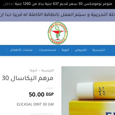
متوفر نوفومكس 30 سعر قديم 637 جنية بدلا من 1260 جنية
تجاهل
لة التجريبية و سيتم العمل بالطاقة الكاملة له قريبا جدا إن 
الرئيسية
العروض
أدوية
مستحضرات
منتجات الأطفال
الرئيسية
/
أدوية
مرهم اليكاسال 30 جم
50.00
EGP
ELICASAL OINT 30 GM