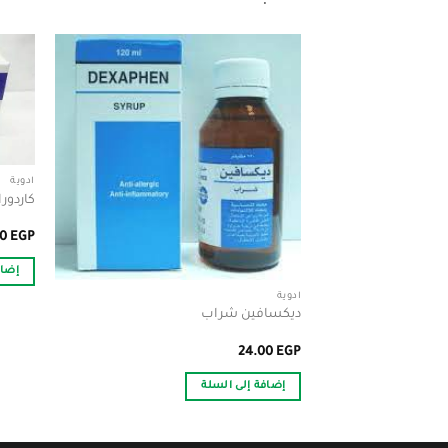
أدوية
كاردورا 1 مجم 21 ق
50
EGP
إضاف
أدوية
ديكسافين شراب
24.00
EGP
إضافة إلى السلة