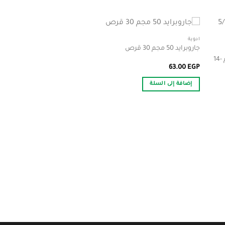
أدوية
جاروبرايد 50 مجم 30 قرص
اكسفورج اتش سى تى 5/160/12.5 مجم -14
63.00
EGP
إضافة إلى السلة
أدوية
جاناتون 50 مجم 30 قرص
90.00
EGP
إضافة إلى السلة