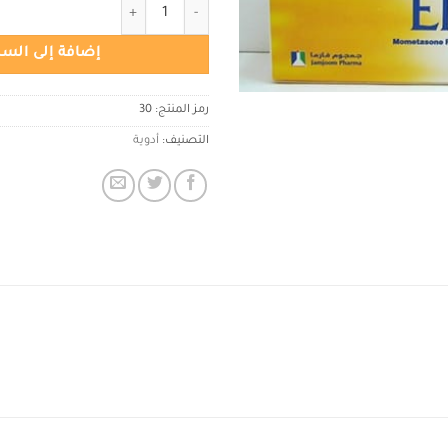
كمية مرهم اليكاسال 30 جم
إضافة إلى السل
رمز المنتج:
30
التصنيف:
أدوية