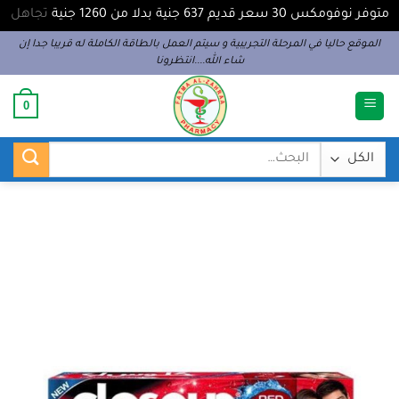
متوفر نوفومكس 30 سعر قديم 637 جنية بدلا من 1260 جنية
تجاهل
خطي
الموقع حاليا في المرحلة التجريبية و سيتم العمل بالطاقة الكاملة له قريبا جدا إن
شاء الله....انتظرونا
لمحتوى
0
البحث
عن: