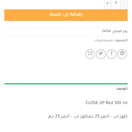
كمية كلوز أب أحمر 100 مل
إضافة إلى السلة
رمز المنتج:
24724
التصنيف:
مستحضرات
الوصف
CLOSE UP Red 100 ml
كلوز اب – أحمر 25 جمكلوز اب – أحمر 25 جم