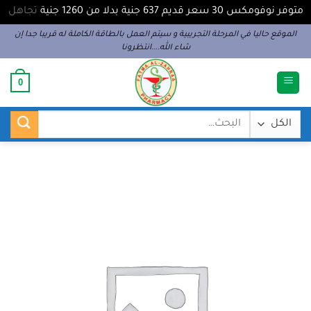
متوفر نوفومكس 30 سعر قديم 637 جنية بدلا من 1260 جنية
تجاهل
خطي
الموقع حاليا في المرحلة التجريبية و سيتم العمل بالطاقة الكاملة له قريبا جدا إن
شاء الله....انتظرونا
لمحتوى
0
البحث
عن: