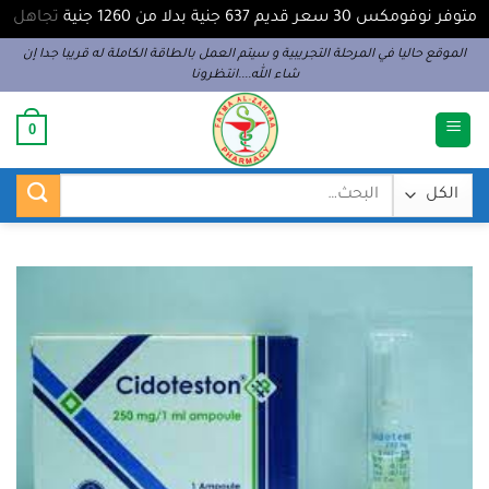
متوفر نوفومكس 30 سعر قديم 637 جنية بدلا من 1260 جنية
تجاهل
خطي
الموقع حاليا في المرحلة التجريبية و سيتم العمل بالطاقة الكاملة له قريبا جدا إن
شاء الله....انتظرونا
لمحتوى
0
البحث
عن: