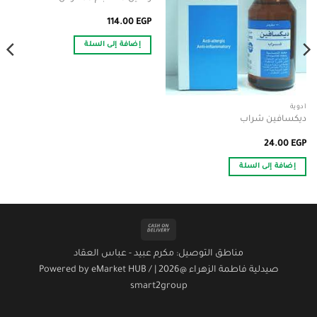
114.00
EGP
إضافة إلى السلة
أدوية
ديكسافين شراب
24.00
EGP
إضافة إلى السلة
Cash
On
مناطق التوصيل: مكرم عبيد - عباس العقاد
Delivery
صيدلية فاطمة الزهراء @2026 | Powered by
/
eMarket HUB
smart2group