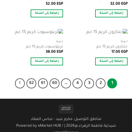
52.00
EGP
32.00
EGP
إضافة إلى السلة
إضافة إلى السلة
أدوية
أدوية
جنتازون كريم 15 جم
تريتوسبوت كريم 15 جم
38.00
EGP
17.00
EGP
إضافة إلى السلة
إضافة إلى السلة
62
61
60
…
4
3
2
1
Cash
On
مناطق التوصيل: مكرم عبيد - عباس العقاد
Delivery
صيدلية فاطمة الزهراء @2026 | Powered by
/
eMarket HUB