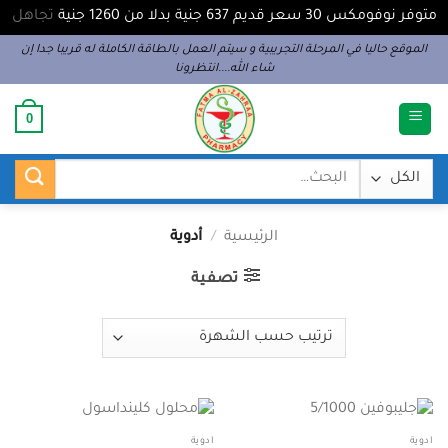
متوفر نوفومكس 30 سعر قديم 637 جنية بدلا من 1260 جنية
تجاهل
خطي
الموقع حاليا في المرحلة التجريبية و سيتم العمل بالطاقة الكاملة له قريبا جدا إن
شاء الله....انتظرونا
لمحتوى
0
البحث
عن:
الرئيسية
/
أدوية
تصفية
أدوية
أدوية